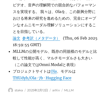
ビデオ、音声の理解間での競合的なパフォーマン
スを実現する。 我々は、Olaを、この新興分野に
おける将来の研究を進めるための、完全にオープ
ンなオムニモーダル理解ソリューションにするこ
とを目指している。
論文
参考訳（メタデータ）
(Thu, 06 Feb 2025
18:59:55 GMT)
MLLMの公開モデル、既存の同規模のモデルと比
較して性能が高く、マルチモーダルさも大きい
（この論文ではOmni Modalと表現）
プロジェクトサイトは
Ola
、モデルは
THUdyh/Ola-7b · Hugging Face
投
投
カ
タ
staka
2025年2月12日
arXiv
MLLM
稿
稿
テ
グ
者
日:
ゴ
リ