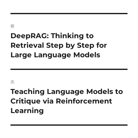
投
前
稿
DeepRAG: Thinking to
前
の
Retrieval Step by Step for
ナ
投
Large Language Models
ビ
稿:
ゲ
次
ー
Teaching Language Models to
次
シ
の
Critique via Reinforcement
投
ョ
Learning
稿:
ン