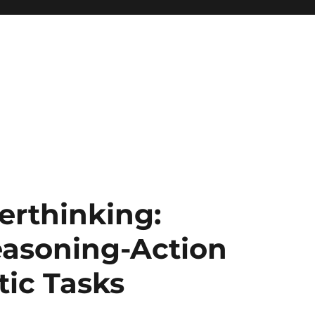
erthinking:
easoning-Action
ic Tasks