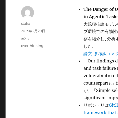
The Danger of 
in Agentic Task
投
staka
大規模推論モデル
稿
投
2025年2月20日
ブ環境での有効性
者
稿
カ
arXiv
察を紹介し, 分析
日:
テ
タ
overthinking
した。
ゴ
グ
論文
参考訳（メ
リ
ー
「Our findings d
and task failure
vulnerability t
counterpa
が、「Simple selec
significant 
リポジトリは
GitH
framework that a