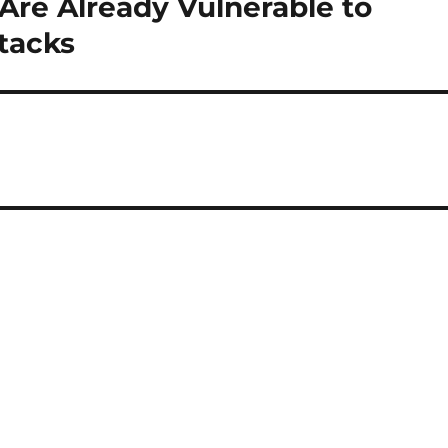
re Already Vulnerable to
ttacks