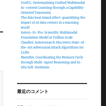
UniICL: Systematizing Unified Multimodal
In-context Learning through a Capability-
Oriented Taxonomy
The data heat island effect: quantifying the
impact of AI data centers in a warming
world
Intern-S1-Pro: Scientific Multimodal
Foundation Model at Trillion Scale
Claudini: Autoresearch Discovers State-of-
the-Art Adversarial Attack Algorithms for
LLMs
MemMA: Coordinating the Memory Cycle
through Multi-Agent Reasoning and In-
Situ Self-Evolution
最近のコメント