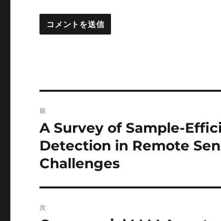
投
前
稿
A Survey of Sample-Effi
前
の
ナ
Detection in Remote Sens
投
Challenges
ビ
稿:
ゲ
ー
次