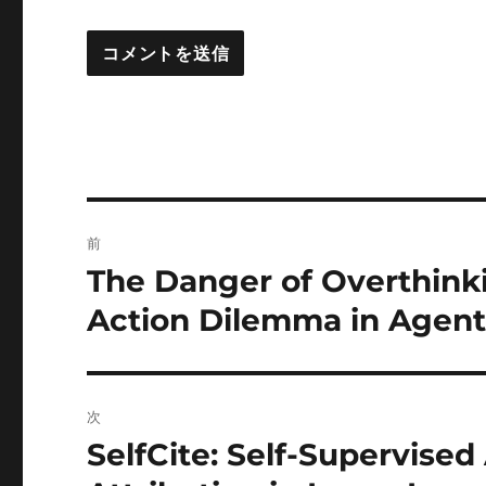
投
前
稿
The Danger of Overthink
前
の
ナ
Action Dilemma in Agent
投
ビ
稿:
ゲ
次
ー
SelfCite: Self-Supervise
次
の