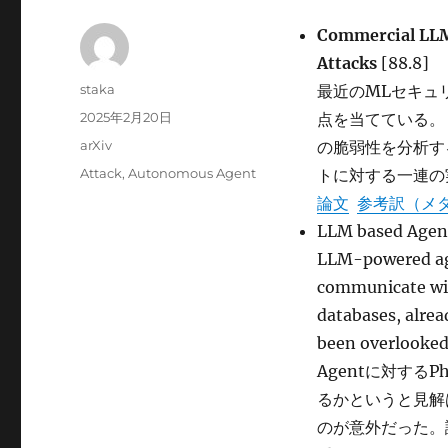
Commercial LLM 
Attacks
[88.8]
投
staka
最近のMLセキュ
稿
投
2025年2月20日
点を当てている。
者
稿
カ
arXiv
の脆弱性を分析す
日:
テ
タ
Attack
,
Autonomous Agent
トに対する一連の
ゴ
グ
論文
参考訳（メ
リ
ー
LLM based Age
LLM-powered agen
communicate wit
databases, alrea
been overlooke
Agentに対するP
るかというと見解
のが意外だった。