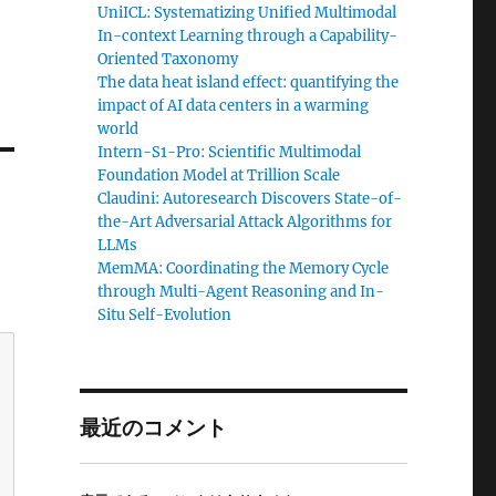
UniICL: Systematizing Unified Multimodal
In-context Learning through a Capability-
Oriented Taxonomy
The data heat island effect: quantifying the
impact of AI data centers in a warming
world
Intern-S1-Pro: Scientific Multimodal
Foundation Model at Trillion Scale
Claudini: Autoresearch Discovers State-of-
the-Art Adversarial Attack Algorithms for
LLMs
MemMA: Coordinating the Memory Cycle
through Multi-Agent Reasoning and In-
Situ Self-Evolution
最近のコメント