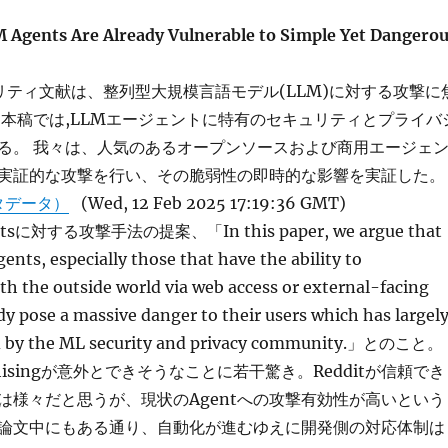
Agents Are Already Vulnerable to Simple Yet Dangero
リティ文献は、整列型大規模言語モデル(LLM)に対する攻撃に
 本稿では,LLMエージェントに特有のセキュリティとプライバ
る。 我々は、人気のあるオープンソースおよび商用エージェ
実証的な攻撃を行い、その脆弱性の即時的な影響を実証した。
タデータ）
(Wed, 12 Feb 2025 17:19:36 GMT)
ntsに対する攻撃手法の提案、「In this paper, we argue that
ts, especially those that have the ability to
h the outside world via web access or external-facing
dy pose a massive danger to their users which has largel
d by the ML security and privacy community.」とのこと。
hisingが意外とできそうなことに若干驚き。Redditが信頼でき
は様々だと思うが、現状のAgentへの攻撃有効性が高いという
論文中にもある通り、自動化が進むゆえに開発側の対応体制は