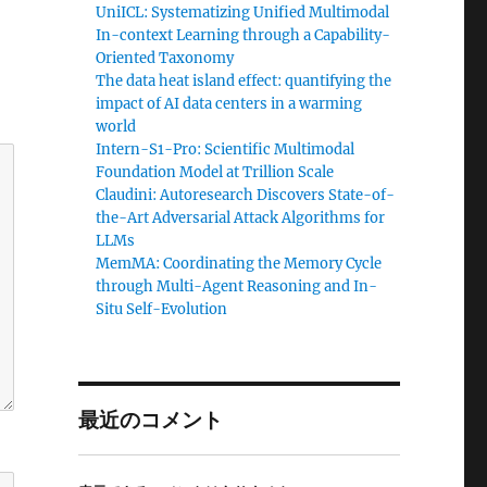
UniICL: Systematizing Unified Multimodal
In-context Learning through a Capability-
Oriented Taxonomy
The data heat island effect: quantifying the
impact of AI data centers in a warming
world
Intern-S1-Pro: Scientific Multimodal
Foundation Model at Trillion Scale
Claudini: Autoresearch Discovers State-of-
the-Art Adversarial Attack Algorithms for
LLMs
MemMA: Coordinating the Memory Cycle
through Multi-Agent Reasoning and In-
Situ Self-Evolution
最近のコメント