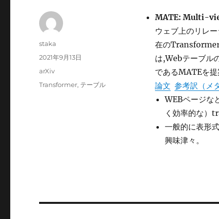
MATE: Multi-vie
ウェブ上のリレー
投
staka
在のTransfo
稿
投
2021年9月13日
は,Webテーブ
者
稿
カ
arXiv
であるMATEを
日:
テ
タ
Transformer
,
テーブル
論文
参考訳（メ
ゴ
グ
WEBページな
リ
ー
く効率的な）tr
一般的に表形式
興味津々。