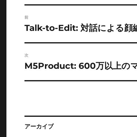
投
前
稿
Talk-to-Edit: 対話による
前
の
ナ
投
ビ
稿:
次
ゲ
M5Product: 600万
次
の
ー
投
シ
稿:
ョ
ン
アーカイブ