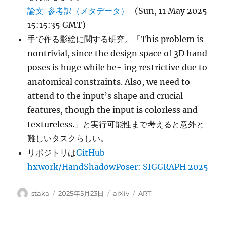
論文
参考訳（メタデータ）
(Sun, 11 May 2025
15:15:35 GMT)
手で作る影絵に関する研究。「This problem is
nontrivial, since the design space of 3D hand
poses is huge while be- ing restrictive due to
anatomical constraints. Also, we need to
attend to the input’s shape and crucial
features, though the input is colorless and
textureless.」と実行可能性まで考えると意外と
難しいタスクらしい。
リポジトリは
GitHub –
hxwork/HandShadowPoser: SIGGRAPH 2025
投
投
カ
タ
staka
2025年5月23日
arXiv
ART
稿
稿
テ
グ
者
日:
ゴ
リ