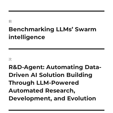
投
前
稿
Benchmarking LLMs’ Swarm
前
の
intelligence
ナ
投
ビ
稿:
ゲ
次
R&D-Agent: Automating Data-
次
ー
の
Driven AI Solution Building
シ
投
Through LLM-Powered
稿:
ョ
Automated Research,
Development, and Evolution
ン