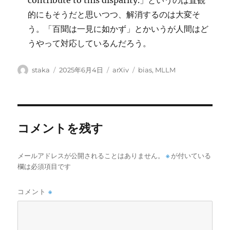
contribute to this disparity.」というのは直観
的にもそうだと思いつつ、解消するのは大変そ
う。「百聞は一見に如かず」とかいうが人間はど
うやって対応しているんだろう。
投
投
カ
タ
staka
2025年6月4日
arXiv
bias
,
MLLM
稿
稿
テ
グ
者
日:
ゴ
リ
ー
コメントを残す
メールアドレスが公開されることはありません。
※
が付いている
欄は必須項目です
コメント
※