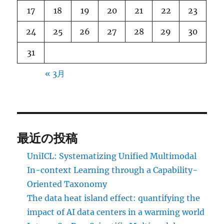
17
18
19
20
21
22
23
24
25
26
27
28
29
30
31
« 3月
最近の投稿
UniICL: Systematizing Unified Multimodal
In-context Learning through a Capability-
Oriented Taxonomy
The data heat island effect: quantifying the
impact of AI data centers in a warming world