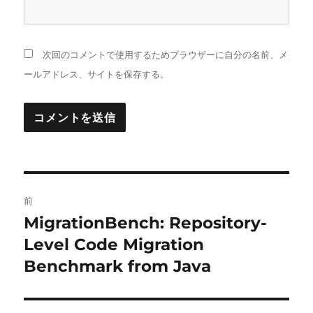
次回のコメントで使用するためブラウザーに自分の名前、メ
ールアドレス、サイトを保存する。
投
前
稿
MigrationBench: Repository-
前
の
Level Code Migration
ナ
投
Benchmark from Java
ビ
稿:
ゲ