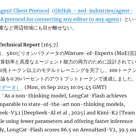
gent Client Protocol
（
GitHub – zed-industries/agent-
 A protocol for connecting any editor to any agent
）とい
案など周辺領域にも目が離せない。
Technical Report
[165.7]
shは、560ビリオンパラメータのMixture-of-Experts (MoE)言
計算効率と高度なエージェント能力の両方のために設計されて
20兆トークン以上のモデルトレーニングを完了し、100トークン
上の推論を0.70パーセントのアウトプットトークンで達成しました
タデータ）
(Mon, 01 Sep 2025 10:05:45 GMT)
 a non-thinking model, LongCat-Flash achieves
parable to state-of-the-art non-thinking models,
eek-V3.1 [DeepSeek-AI et al , 2025] and Kimi-K2 [Team
hile using fewer parameters and offering faster inference
lly, LongCat-Flash scores 86.5 on ArenaHard-V2, 39.5 o