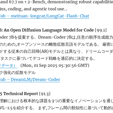
and 67.7 on τ 2-Bench, demonstrating robust capabiliti
ns, coding, and agentic tool use.」
Hub – meituan-longcat/LongCat-Flash-Chat
: An Open Diffusion Language Model for Code
[99.1]
oder 7Bを提案する。Dream-Coder 7Bは,任意の順序生成能
のための,オープンソースの離散拡散言語モデルである。 厳密
ドする従来の自己回帰(AR)モデルとは異なり、ドリームコー
グタスクに基づいてデコード戦略を適応的に決定する。
タデータ）
(Mon, 01 Sep 2025 05:30:56 GMT)
ク強化の拡散モデル
Hub – DreamLM/Dream-Coder
5 Technical Report
[91.3]
理解における根本的な課題を3つの重要なイノベーションを通
-VL-1.5を紹介する。 まず,フレーム間の類似性に基づいて動的