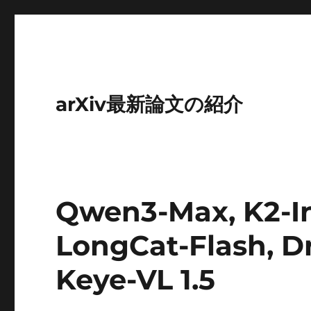
arXiv最新論文の紹介
Qwen3-Max, K2-In
LongCat-Flash, D
Keye-VL 1.5