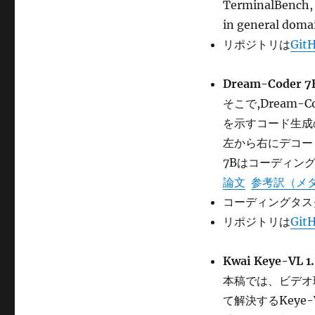
TerminalBench, 
in general domai
リポジトリは
Git
Dream-Coder 7B
そこで,Dream-C
を示すコード生成
左から右にデコー
7Bはコーディン
論文
参考訳（メ
コーディングタス
リポジトリは
Git
Kwai Keye-VL 1.
本稿では、ビデオ
て解決するKeye