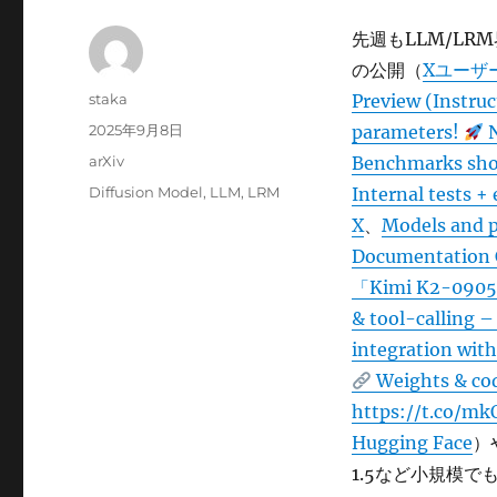
先週もLLM/LR
の公開（
Xユーザーの
投
staka
Preview (Instruc
稿
投
2025年9月8日
parameters!
N
者
稿
カ
arXiv
Benchmarks show
日:
テ
タ
Diffusion Model
,
LLM
,
LRM
Internal tests +
ゴ
グ
X
、
Models and p
リ
ー
Documentation 
「Kimi K2-0905
& tool-calling 
integration with
Weights & cod
https://t.co/m
Hugging Face
）や
1.5など小規模