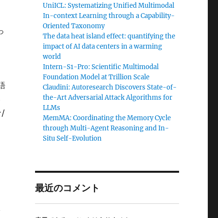
UniICL: Systematizing Unified Multimodal
In-context Learning through a Capability-
Oriented Taxonomy
っ
The data heat island effect: quantifying the
impact of AI data centers in a warming
world
Intern-S1-Pro: Scientific Multimodal
Foundation Model at Trillion Scale
語
Claudini: Autoresearch Discovers State-of-
the-Art Adversarial Attack Algorithms for
い
LLMs
/
MemMA: Coordinating the Memory Cycle
。
through Multi-Agent Reasoning and In-
Situ Self-Evolution
最近のコメント
n