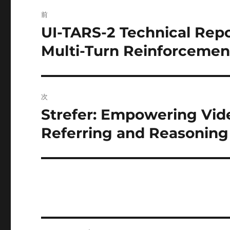
投
前
稿
UI-TARS-2 Technical Rep
前
の
ナ
Multi-Turn Reinforcemen
投
ビ
稿:
ゲ
次
ー
Strefer: Empowering Vid
次
の
Referring and Reasoning 
シ
投
ョ
稿:
ン