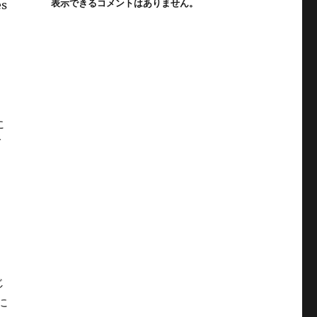
表示できるコメントはありません。
es
力
に
ダ
じ
に