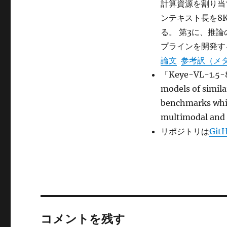
計算資源を割り当て
ンテキスト長を8
る。 第3に、推
プラインを開発す
論文
参考訳（メ
「Keye-VL-1.5-8
models of simila
benchmarks whil
multimodal a
リポジトリは
Git
コメントを残す