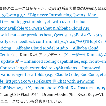
M界隈のニュースは多かった。Qwen3系最大構成のQwen3 Max
Qwenさん: 「Big news: Introducing Qwen3-Max-
t) — our biggest model yet, with over 1 trillion
ow available via Qwen Chat & Alibaba Cloud API.
 it beats our previous best, Qwen3-235B-A22B-2507.
 early user feedback confirm: https://t.co/7vQTfHup1Z」 
ricing – Alibaba Cloud Model Studio – Alibaba Cloud
Center
）、Kimi K2のアップデート（
XユーザーのKimi.aiさ
 update
– Enhanced coding capabilities, esp. front-e
– Context length extended to 256k tokens – Improved
 various agent scaffolds (e.g., Claude Code, Roo Code, etc
e: https://t.co/83sQekosr9
Chat with new Kimi
kOuBMwzpw」 / X
、
moonshotai/Kimi-K2-Instruct-0905 
LongCat-Flashの他、Dream-Coder 7B、Kwai Keye-VL
でもユニークなモデルも発表されている。