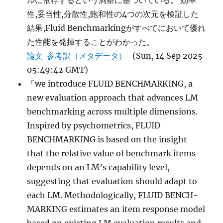
ルに依存するという洞察に基づいている。 効率
性,妥当性,分散性,飽和性の4つの次元を検証した
結果,Fluid Benchmarkingがすべてにおいて優れ
た性能を発揮することがわかった。
論文
参考訳（メタデータ）
(Sun, 14 Sep 2025
05:49:42 GMT)
「we introduce FLUID BENCHMARKING, a
new evaluation approach that advances LM
benchmarking across multiple dimensions.
Inspired by psychometrics, FLUID
BENCHMARKING is based on the insight
that the relative value of benchmark items
depends on an LM’s capability level,
suggesting that evaluation should adapt to
each LM. Methodologically, FLUID BENCH-
MARKING estimates an item response model