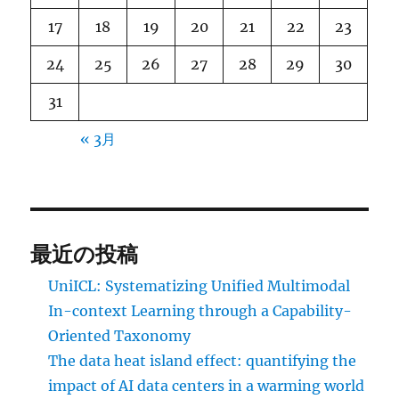
17
18
19
20
21
22
23
24
25
26
27
28
29
30
31
« 3月
最近の投稿
UniICL: Systematizing Unified Multimodal
In-context Learning through a Capability-
Oriented Taxonomy
The data heat island effect: quantifying the
impact of AI data centers in a warming world