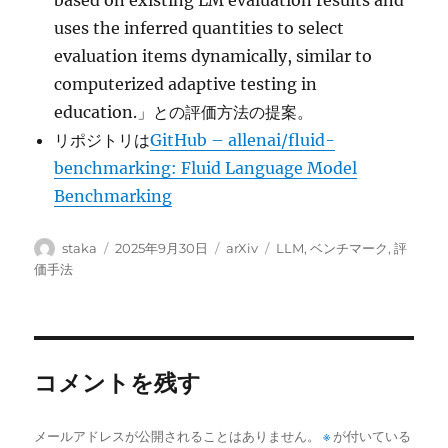
based on existing LM evaluation results and
uses the inferred quantities to select
evaluation items dynamically, similar to
computerized adaptive testing in
education.」との評価方法の提案。
リポジトリは
GitHub – allenai/fluid-
benchmarking: Fluid Language Model
Benchmarking
投
投
カ
タ
staka
2025年9月30日
arXiv
LLM
,
ベンチマーク
,
評
稿
稿
テ
グ
価手法
者
日:
ゴ
リ
ー
コメントを残す
メールアドレスが公開されることはありません。
※
が付いている