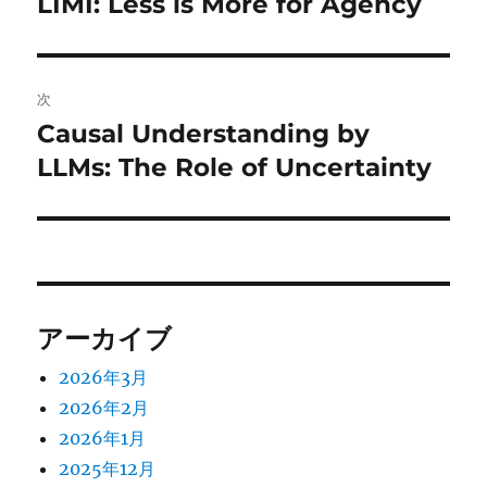
LIMI: Less is More for Agency
前
の
ナ
投
ビ
稿:
次
ゲ
Causal Understanding by
次
の
LLMs: The Role of Uncertainty
ー
投
シ
稿:
ョ
ン
アーカイブ
2026年3月
2026年2月
2026年1月
2025年12月