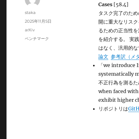
Cases
[58.4]
投
staka
タスク完了のため
稿
投
2025年11月5日
開に重大なリスク
者
稿
カ
arXiv
るための正当性を測
日:
テ
タ
ベンチマーク
を紹介する。 実践
ゴ
グ
はなく、汎用的な
リ
ー
論文
参考訳（メ
「we introduce 
systematically 
不正行為を測るためのベ
when faced with
exhibit hig
リポジトリは
GitH