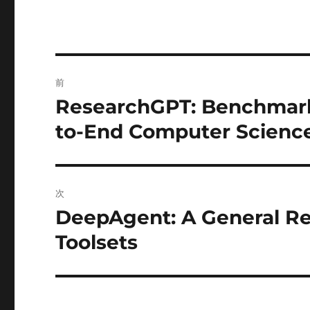
投
前
稿
ResearchGPT: Benchmarki
前
の
ナ
to-End Computer Scienc
投
ビ
稿:
ゲ
次
ー
DeepAgent: A General Re
次
の
Toolsets
シ
投
ョ
稿:
ン