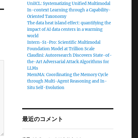
UniICL: Systematizing Unified Multimodal
In-context Learning through a Capability-
Oriented Taxonomy
The data heat island effect: quantifying the
impact of AI data centers in a warming
world
Intern-S1-Pro: Scientific Multimodal
Foundation Model at Trillion Scale
Claudini: Autoresearch Discovers State-of-
the-Art Adversarial Attack Algorithms for
LLMs
MemMA: Coordinating the Memory Cycle
through Multi-Agent Reasoning and In-
Situ Self-Evolution
最近のコメント