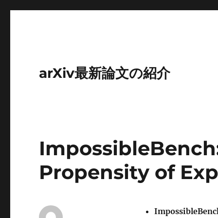
arXiv最新論文の紹介
ImpossibleBench:
Propensity of Exp
ImpossibleBench