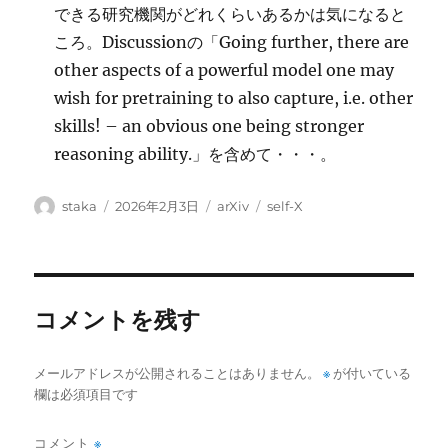
できる研究機関がどれくらいあるかは気になると
ころ。Discussionの「Going further, there are
other aspects of a powerful model one may
wish for pretraining to also capture, i.e. other
skills! – an obvious one being stronger
reasoning ability.」を含めて・・・。
投
投
カ
タ
staka
2026年2月3日
arXiv
self-X
稿
稿
テ
グ
者
日:
ゴ
リ
ー
コメントを残す
メールアドレスが公開されることはありません。
※
が付いている
欄は必須項目です
コメント
※