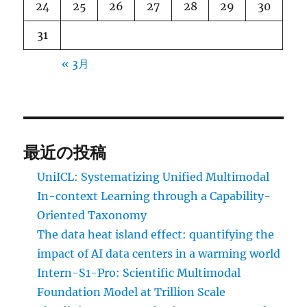
24
25
26
27
28
29
30
31
« 3月
最近の投稿
UniICL: Systematizing Unified Multimodal
In-context Learning through a Capability-
Oriented Taxonomy
The data heat island effect: quantifying the
impact of AI data centers in a warming world
Intern-S1-Pro: Scientific Multimodal
Foundation Model at Trillion Scale