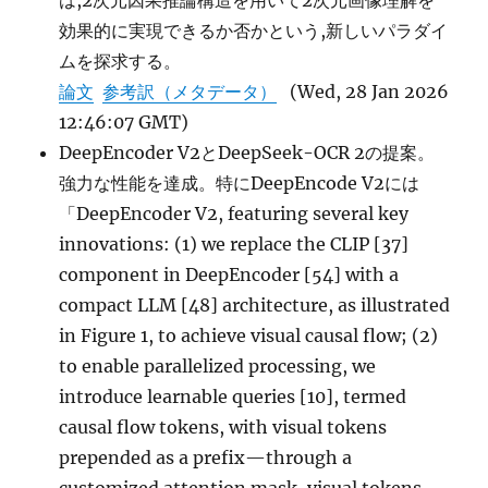
は,2次元因果推論構造を用いて2次元画像理解を
効果的に実現できるか否かという,新しいパラダイ
ムを探求する。
論文
参考訳（メタデータ）
(Wed, 28 Jan 2026
12:46:07 GMT)
DeepEncoder V2とDeepSeek-OCR 2の提案。
強力な性能を達成。特にDeepEncode V2には
「DeepEncoder V2, featuring several key
innovations: (1) we replace the CLIP [37]
component in DeepEncoder [54] with a
compact LLM [48] architecture, as illustrated
in Figure 1, to achieve visual causal flow; (2)
to enable parallelized processing, we
introduce learnable queries [10], termed
causal flow tokens, with visual tokens
prepended as a prefix—through a