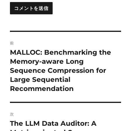
投
前
稿
MALLOC: Benchmarking the
前
の
Memory-aware Long
ナ
投
Sequence Compression for
ビ
稿:
Large Sequential
ゲ
Recommendation
ー
シ
次
ョ
The LLM Data Auditor: A
次