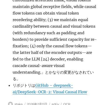
customized attention mask, visual tokens
maintain global receptive fields, while causal
flow tokens can obtain visual token
reordering ability; (3) we maintain equal
cardinality between causal and visual tokens
(with redundancy such as padding and
borders) to provide sufficient capacity for re-
fixation; (4) only the causal flow tokens—
the latter half of the encoder outputs—are
fed to the LLM [24] decoder, enabling
cascade causal-aware visual
understanding.」とかなりの変更がなされてい
る。
リポジトリは
GitHub – deepseek-
ai/DeepSeek-OCR-2: Visual Causal Flow
投
投
カ
タ
staka
2026年2月11日
arXiv
OCR