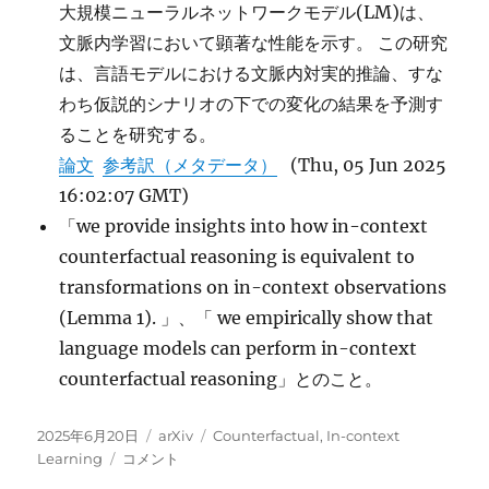
大規模ニューラルネットワークモデル(LM)は、
文脈内学習において顕著な性能を示す。 この研究
は、言語モデルにおける文脈内対実的推論、すな
わち仮説的シナリオの下での変化の結果を予測す
ることを研究する。
論文
参考訳（メタデータ）
(Thu, 05 Jun 2025
16:02:07 GMT)
「we provide insights into how in-context
counterfactual reasoning is equivalent to
transformations on in-context observations
(Lemma 1). 」、「 we empirically show that
language models can perform in-context
counterfactual reasoning」とのこと。
投
カ
タ
2025年6月20日
arXiv
Counterfactual
,
In-context
稿
Counterfactual
テ
グ
Learning
コメント
日:
reasoning:
ゴ