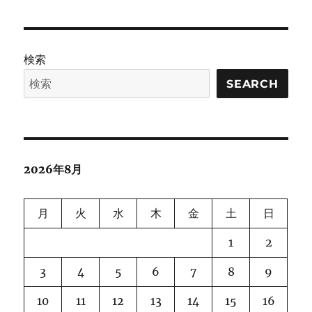
an
リ
analysis
ー
of
in-
検索
context
emergence
SEARCH
に
2026年8月
月
火
水
木
金
土
日
1
2
3
4
5
6
7
8
9
10
11
12
13
14
15
16