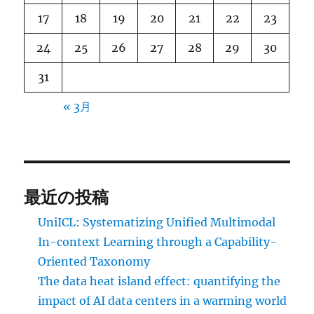
17
18
19
20
21
22
23
24
25
26
27
28
29
30
31
« 3月
最近の投稿
UniICL: Systematizing Unified Multimodal
In-context Learning through a Capability-
Oriented Taxonomy
The data heat island effect: quantifying the
impact of AI data centers in a warming world