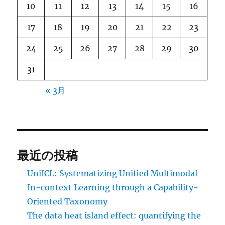
10
11
12
13
14
15
16
17
18
19
20
21
22
23
24
25
26
27
28
29
30
31
« 3月
最近の投稿
UniICL: Systematizing Unified Multimodal
In-context Learning through a Capability-
Oriented Taxonomy
The data heat island effect: quantifying the