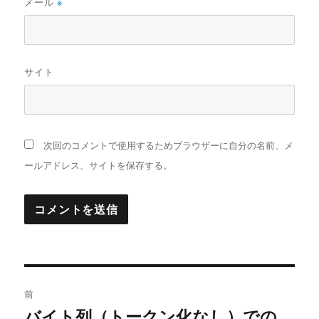
メール
※
サイト
次回のコメントで使用するためブラウザーに自分の名前、メ
ールアドレス、サイトを保存する。
投
前
稿
バイト列（トークン化なし）での
前