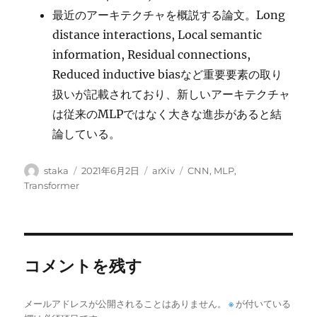
最近のアーキテクチャを概説する論文。Long
distance interactions, Local semantic
information, Residual connections,
Reduced inductive biasなど重要要素の取り
扱いが記載されており、新しいアーキテクチャ
は従来のMLPではなく大きな進歩があると結
論している。
投
投
カ
タ
staka
2021年6月2日
arXiv
CNN
,
MLP
,
稿
稿
テ
グ
Transformer
者
日:
ゴ
リ
ー
コメントを残す
メールアドレスが公開されることはありません。
※
が付いている