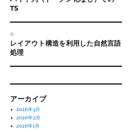
の
T5
ナ
投
ビ
稿:
ゲ
次
レイアウト構造を利用した自然言語
次
ー
の
処理
シ
投
稿:
ョ
ン
アーカイブ
2026年3月
2026年2月
2026年1月