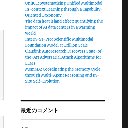
UniICL: Systematizing Unified Multimodal
In-context Learning through a Capability-
Oriented Taxonomy
The data heat island effect: quantifying the
impact of AI data centers in a warming
world
Intern-S1-Pro: Scientific Multimodal
Foundation Model at Trillion Scale
Claudini: Autoresearch Discovers State-of-
the-Art Adversarial Attack Algorithms for
LLMs
MemMA: Coordinating the Memory Cycle
through Multi-Agent Reasoning and In-
Situ Self-Evolution
最近のコメント