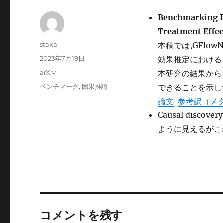
Benchmarking B
Treatment Effe
投
staka
本稿では,GFlo
稿
投
2023年7月19日
効果推定における
者
稿
カ
arXiv
本研究の結果から,
日:
テ
タ
ベンチマーク
,
因果推論
できることを示し
ゴ
グ
論文
参考訳（メ
リ
ー
Causal di
ように見えるがこ
コメントを残す