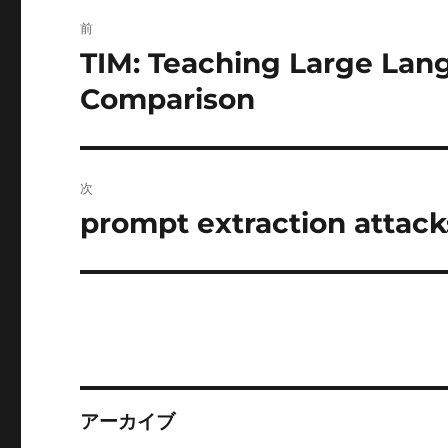
投
前
稿
TIM: Teaching Large Lan
前
の
ナ
Comparison
投
ビ
稿:
ゲ
次
ー
prompt extraction attack
次
の
シ
投
ョ
稿:
ン
アーカイブ