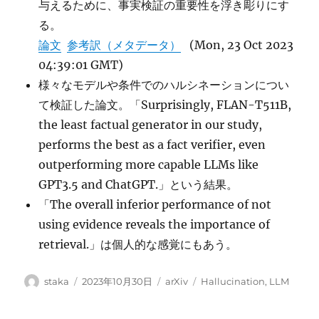
与えるために、事実検証の重要性を浮き彫りにす
る。
論文
参考訳（メタデータ）
(Mon, 23 Oct 2023
04:39:01 GMT)
様々なモデルや条件でのハルシネーションについ
て検証した論文。「Surprisingly, FLAN-T511B,
the least factual generator in our study,
performs the best as a fact verifier, even
outperforming more capable LLMs like
GPT3.5 and ChatGPT.」という結果。
「The overall inferior performance of not
using evidence reveals the importance of
retrieval.」は個人的な感覚にもあう。
投
投
カ
タ
staka
2023年10月30日
arXiv
Hallucination
,
LLM
稿
稿
テ
グ
者
日:
ゴ