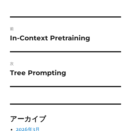
投
前
稿
In-Context Pretraining
前
の
ナ
投
ビ
稿:
次
ゲ
Tree Prompting
次
の
ー
投
シ
稿:
ョ
アーカイブ
ン
2026年3月