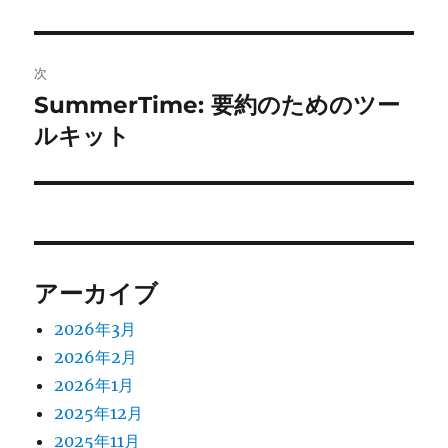
投
ビ
稿:
ゲ
次
SummerTime: 要約のためのツー
次
ー
の
ルキット
シ
投
稿:
ョ
ン
アーカイブ
2026年3月
2026年2月
2026年1月
2025年12月
2025年11月