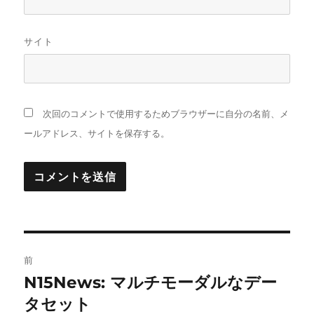
サイト
次回のコメントで使用するためブラウザーに自分の名前、メ
ールアドレス、サイトを保存する。
投
前
稿
N15News: マルチモーダルなデー
前
の
タセット
ナ