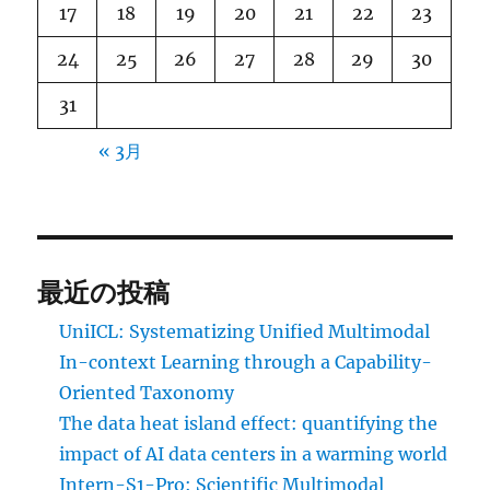
17
18
19
20
21
22
23
24
25
26
27
28
29
30
31
« 3月
最近の投稿
UniICL: Systematizing Unified Multimodal
In-context Learning through a Capability-
Oriented Taxonomy
The data heat island effect: quantifying the
impact of AI data centers in a warming world
Intern-S1-Pro: Scientific Multimodal