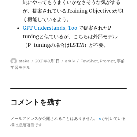
純にやってもうまくいかなさそうな気がする
が、提案されているTraining Objectivesが良
く機能しているよう。
GPT Understands, Too
で提案されたP-
tuningと似ているが、こちらは外部モデル
（P-tuningの場合はLSTM）が不要。
投
投
カ
タ
staka
2021年9月1日
arXiv
FewShot
,
Prompt
,
事前
稿
稿
テ
グ
学習モデル
者
日:
ゴ
リ
ー
コメントを残す
メールアドレスが公開されることはありません。
※
が付いている
欄は必須項目です