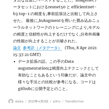
ダムな位置にペーストすることだ。imagenetデ
ータセットにおけるresnet50 と efficientnet-
b3 top-1 の精度を,事前拡張法と比較して向上さ
せた。 最後に,InAugmentを用いた畳み込みニュ
ーラルネットワークのトレーニングにより,モデル
の精度と信頼性が向上するだけでなく,分布外画像
の性能が向上することが示唆された。
論文
参考訳（メタデータ）
(Thu, 8 Apr 2021
15:37:21 GMT)
データ拡張の話。この手のData
augumentationは精度向上テクニックとして
有効なこともあるという印象だが、論文中の
様々な手法との比較が参考になる。コードは
githubに公開予定とのこと。
投
投
カ
タ
staka
2021年4月9日
arXiv
Transformer
稿
稿
テ
グ