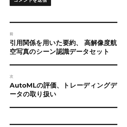
投
前
稿
引用関係を用いた要約、 高解像度航
前
の
空写真のシーン認識データセット
ナ
投
ビ
稿:
ゲ
次
AutoMLの評価、トレーディングデ
次
ー
の
ータの取り扱い
シ
投
稿:
ョ
ン