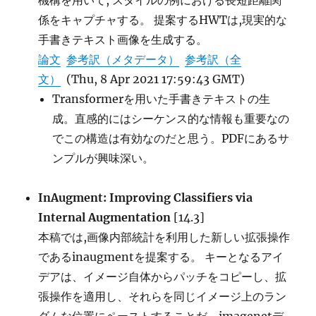
機構を用いて, スタイルの例における長短距離関
係をキャプチャする。 提案するHWTは,現実的な
手書きテキスト画像を生成する。
論文
参考訳（メタデータ）
参考訳（全
文）
(Thu, 8 Apr 2021 17:59:43 GMT)
Transformerを用いた手書きテキストの生
成。直感的にはシーケンス的な情報も重要なの
でこの構造は有効なのだと思う。PDFにあるサ
ンプルが興味深い。
InAugment: Improving Classifiers via
Internal Augmentation
[14.3]
本稿では,画像内部統計を利用した新しい拡張操作
であるinaugmentを提案する。 キーとなるアイ
デアは、イメージ自体からパッチをコピーし、拡
張操作を適用し、それらを同じイメージ上のラン