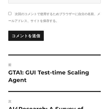
次回のコメントで使用するためブラウザーに自分の名前、メ
ールアドレス、サイトを保存する。
投
前
稿
GTA1: GUI Test-time Scaling
前
の
Agent
ナ
投
ビ
稿:
ゲ
次
次