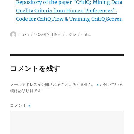
Repository of the paper ”CritiQ: Mining Data
Quality Criteria from Human Preferences”.
Code for CritiQ Flow & Training CritiQ Scorer.
投
投
カ
タ
staka
2025年7月15日
arXiv
critic
稿
稿
テ
グ
者
日:
ゴ
リ
ー
コメントを残す
メールアドレスが公開されることはありません。
※
が付いている
欄は必須項目です
コメント
※