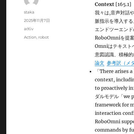
Context
[165.1]
投
staka
我々は,音声対話
稿
投
2025年11月7日
脈指示を導入する
者
稿
カ
arXiv
エンドツーエンドの
日:
テ
タ
Action
,
robot
RoboOmniを
ゴ
グ
Omniはテキス
リ
ー
意図認識、積極的
論文
参考訳（メ
「There arises a 
context, includi
to proactivel
ダルモデル「we prop
framework for ma
interaction conf
RoboOmni support
commands by fus