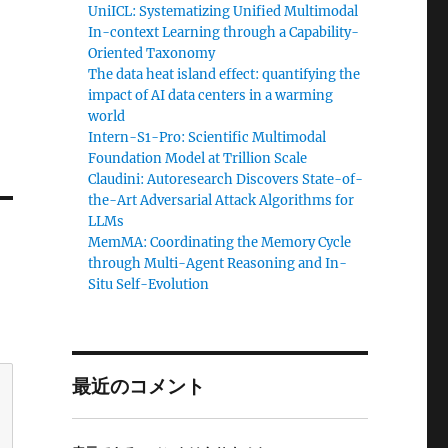
UniICL: Systematizing Unified Multimodal
In-context Learning through a Capability-
Oriented Taxonomy
The data heat island effect: quantifying the
impact of AI data centers in a warming
world
Intern-S1-Pro: Scientific Multimodal
Foundation Model at Trillion Scale
Claudini: Autoresearch Discovers State-of-
the-Art Adversarial Attack Algorithms for
LLMs
MemMA: Coordinating the Memory Cycle
through Multi-Agent Reasoning and In-
Situ Self-Evolution
最近のコメント