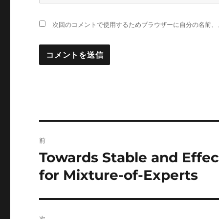
次回のコメントで使用するためブラウザーに自分の名前、
投
前
稿
Towards Stable and Effe
前
の
ナ
for Mixture-of-Experts
投
ビ
稿:
ゲ
次