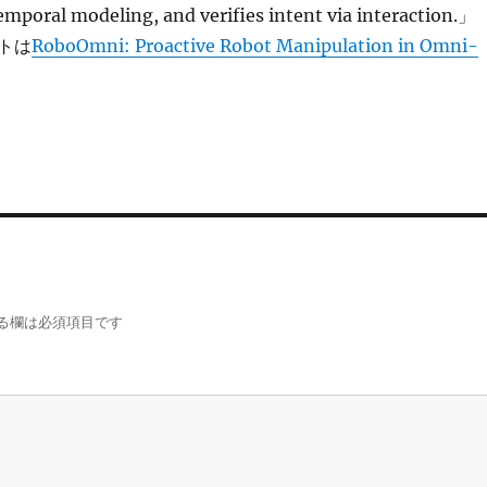
mporal modeling, and verifies intent via interaction.」
トは
RoboOmni: Proactive Robot Manipulation in Omni-
る欄は必須項目です