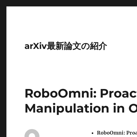
arXiv最新論文の紹介
RoboOmni: Proac
Manipulation in
RoboOmni: Proa