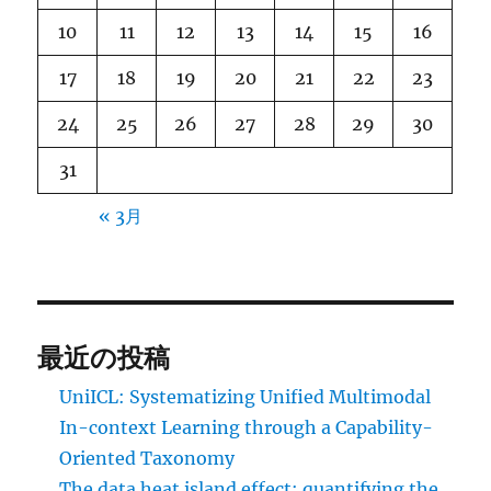
10
11
12
13
14
15
16
17
18
19
20
21
22
23
24
25
26
27
28
29
30
31
« 3月
最近の投稿
UniICL: Systematizing Unified Multimodal
In-context Learning through a Capability-
Oriented Taxonomy
The data heat island effect: quantifying the