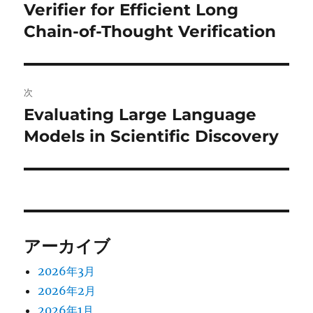
の
Verifier for Efficient Long
ナ
投
Chain-of-Thought Verification
ビ
稿:
ゲ
次
ー
Evaluating Large Language
次
シ
の
Models in Scientific Discovery
投
ョ
稿:
ン
アーカイブ
2026年3月
2026年2月
2026年1月