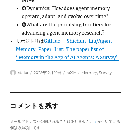
serve?
❹Dynamics: How does agent memory
operate, adapt, and evolve over time?
❺What are the promising frontiers for
advancing agent memory research?」
リポジトリは
GitHub – Shichun-Liu/Agent-
Memory-Paper-List: The paper list of
“Memory in the Age of AI Agents: A Survey”
投
投
カ
タ
staka
2025年12月22日
arXiv
Memory
,
Survey
稿
稿
テ
グ
者
日:
ゴ
リ
ー
コメントを残す
メールアドレスが公開されることはありません。
※
が付いている
欄は必須項目です