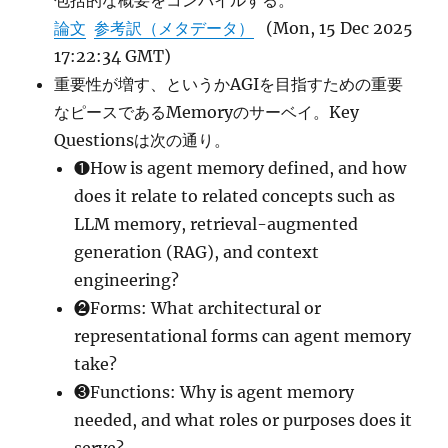
包括的な概要をコンパイルする。
論文
参考訳（メタデータ）
(Mon, 15 Dec 2025
17:22:34 GMT)
重要性が増す、というかAGIを目指すための重要
なピースであるMemoryのサーベイ。Key
Questionsは次の通り。
❶How is agent memory defined, and how
does it relate to related concepts such as
LLM memory, retrieval-augmented
generation (RAG), and context
engineering?
❷Forms: What architectural or
representational forms can agent memory
take?
❸Functions: Why is agent memory
needed, and what roles or purposes does it