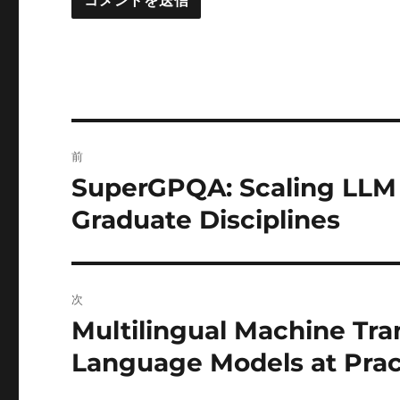
投
前
稿
SuperGPQA: Scaling LLM 
前
の
ナ
Graduate Disciplines
投
ビ
稿:
ゲ
次
ー
Multilingual Machine Tra
次
の
Language Models at Pract
シ
投