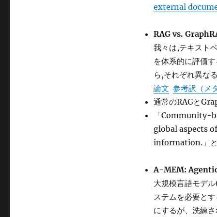
external docume
RAG vs. GraphRA
我々は,テキストベ
を体系的に評価する
ら,それぞれ異な
論文
参考訳（メ
通常のRAGとGr
「Community-bas
global aspects o
information.
A-MEM: Agenti
大規模言語モデル
ステムを必要とす
にするが、洗練さ