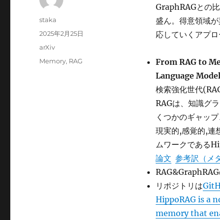
GraphRAGと
投
staka
盛ん。得意領域が
稿
投
2025年2月25日
応していくアプロ
者
稿
カ
arXiv
日:
テ
タ
Memory
,
RAG
From RAG to Me
ゴ
グ
Language Mode
リ
ー
検索強化世代(R
RAGは、知識グ
くつかのギャップ
現実的,感覚的,
ムワークであるHi
論文
参考訳（メ
RAG&Graph
リポジトリは
Git
HippoRAG is a n
memory that ena