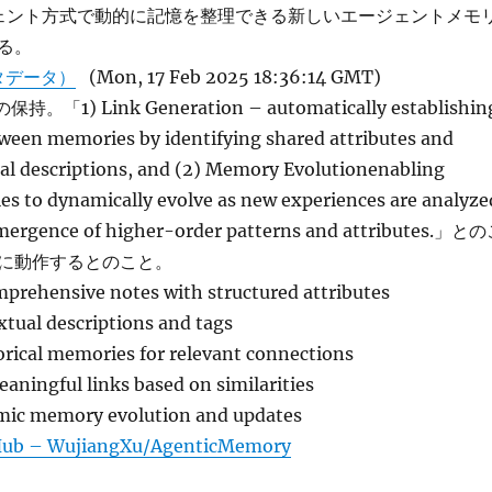
ジェント方式で動的に記憶を整理できる新しいエージェントメモ
る。
タデータ）
(Mon, 17 Feb 2025 18:36:14 GMT)
。「1) Link Generation – automatically establishin
ween memories by identifying shared attributes and
ual descriptions, and (2) Memory Evolutionenabling
es to dynamically evolve as new experiences are analyze
emergence of higher-order patterns and attributes.」と
に動作するとのこと。
prehensive notes with structured attributes
xtual descriptions and tags
orical memories for relevant connections
eaningful links based on similarities
mic memory evolution and updates
Hub – WujiangXu/AgenticMemory