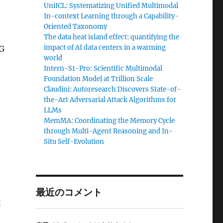
UniICL: Systematizing Unified Multimodal
In-context Learning through a Capability-
Oriented Taxonomy
The data heat island effect: quantifying the
impact of AI data centers in a warming
G
world
Intern-S1-Pro: Scientific Multimodal
Foundation Model at Trillion Scale
Claudini: Autoresearch Discovers State-of-
the-Art Adversarial Attack Algorithms for
LLMs
MemMA: Coordinating the Memory Cycle
through Multi-Agent Reasoning and In-
Situ Self-Evolution
最近のコメント
能