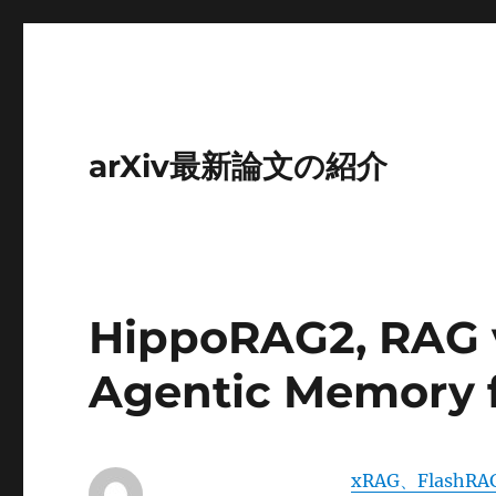
arXiv最新論文の紹介
HippoRAG2, RAG 
Agentic Memory 
xRAG、FlashR