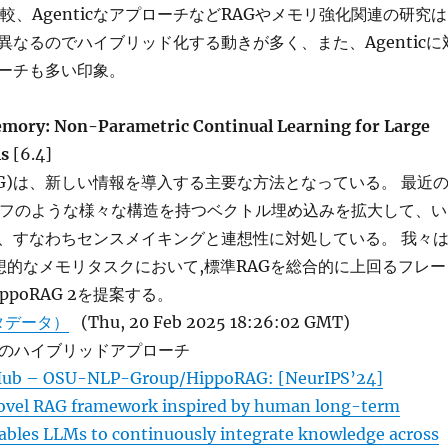
の比較、AgenticなアプローチなどRAGやメモリ強化関連の研究は
異なるのでハイブリッド化する動きが多く、また、Agenticに
ーチも多い印象。
mory: Non-Parametric Continual Learning for Large
ls
[6.4]
AG)は、新しい情報を導入する主要な方法となっている。 最近
ラフのような様々な構造を持つベクトル埋め込みを拡大して、い
、すなわちセンスメイキングと連想性に対処している。 我々は
連想的なメモリタスクにおいて,標準RAGを総合的に上回るフレー
ppoRAG 2を提案する。
タデータ）
(Thu, 20 Feb 2025 18:26:02 GMT)
RAGのハイブリッドアプローチ
Hub – OSU-NLP-Group/HippoRAG: [NeurIPS’24]
ovel RAG framework inspired by human long-term
bles LLMs to continuously integrate knowledge across