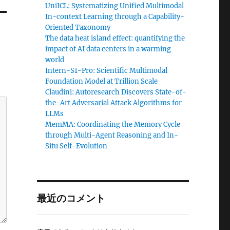
UniICL: Systematizing Unified Multimodal
In-context Learning through a Capability-
Oriented Taxonomy
The data heat island effect: quantifying the
impact of AI data centers in a warming
world
Intern-S1-Pro: Scientific Multimodal
Foundation Model at Trillion Scale
Claudini: Autoresearch Discovers State-of-
the-Art Adversarial Attack Algorithms for
LLMs
MemMA: Coordinating the Memory Cycle
through Multi-Agent Reasoning and In-
Situ Self-Evolution
最近のコメント