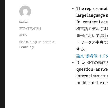
The representat
large language
投
staka
In-context Lea
稿
投
2024年9月12日
模言語モデル (L
者
稿
カ
arXiv
事例において,隠れ
日:
テ
タ
fine tuning
,
In-context
トワークの中央で
ゴ
グ
Learning
する。
リ
ー
論文
参考訳（メ
ICLとSFTの動作の差
question-answeri
internal structu
middle of t