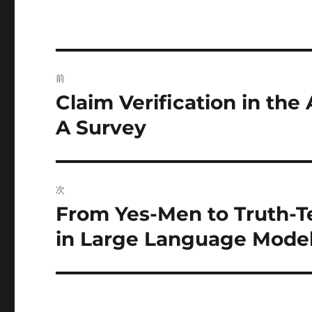
投
前
稿
Claim Verification in th
前
の
ナ
A Survey
投
ビ
稿:
ゲ
次
ー
From Yes-Men to Truth-T
次
の
in Large Language Model
シ
投
ョ
稿:
ン