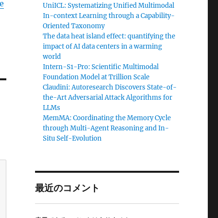
e
UniICL: Systematizing Unified Multimodal
In-context Learning through a Capability-
Oriented Taxonomy
The data heat island effect: quantifying the
impact of AI data centers in a warming
world
Intern-S1-Pro: Scientific Multimodal
Foundation Model at Trillion Scale
Claudini: Autoresearch Discovers State-of-
the-Art Adversarial Attack Algorithms for
LLMs
MemMA: Coordinating the Memory Cycle
through Multi-Agent Reasoning and In-
Situ Self-Evolution
最近のコメント