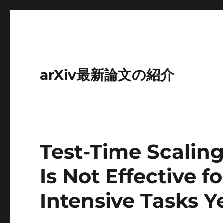
arXiv最新論文の紹介
Test-Time Scalin
Is Not Effective 
Intensive Tasks Y