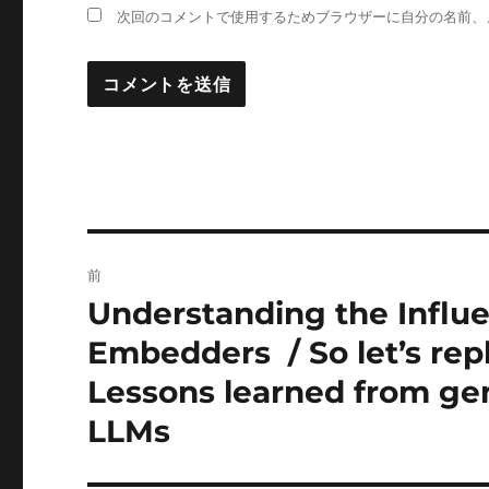
次回のコメントで使用するためブラウザーに自分の名前、
投
前
稿
Understanding the Influe
前
の
ナ
Embedders / So let’s repl
投
Lessons learned from gen
ビ
稿:
LLMs
ゲ
ー