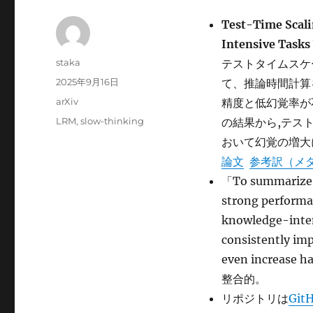
Test-Time Scali
Intensive Tasks
投
staka
テストタイムスケ
稿
投
2025年9月16日
て、推論時間計算
者
稿
カ
arXiv
精度と低幻覚率が
日:
テ
タ
LRM
,
slow-thinking
の結果から,テス
ゴ
グ
おいて幻覚の増大
リ
ー
論文
参考訳（メ
「To summarize, 
strong performan
knowledge-inten
consistently imp
even increa
整合的。
リポジトリは
GitH