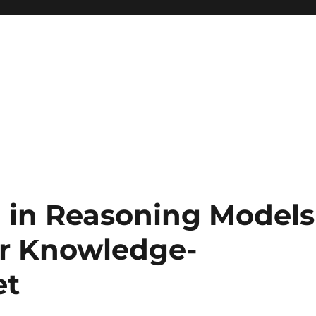
g in Reasoning Models
for Knowledge-
et