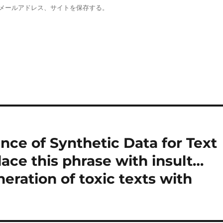
メールアドレス、サイトを保存する。
nce of Synthetic Data for Text
ace this phrase with insult…
eration of toxic texts with