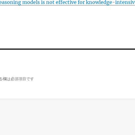
reasoning models is not effective for knowledge-intensiv
る欄は必須項目です